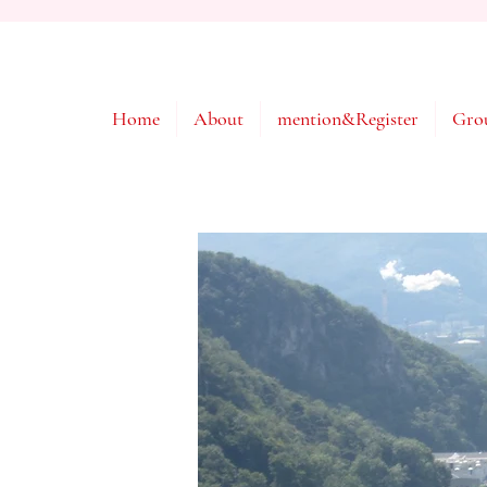
Home
About
mention&Register
Gro