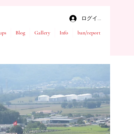
ログイン
ups
Blog
Gallery
Info
ban/report