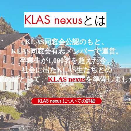
KLAS nexus
とは
KLAS同窓会公認のもと、
KLAS同窓会有志メンバーで運営。
卒業生が1,000名を超えた今、
社会に出たKLAS生たちとの
流の場として、
KLAS nexus
を準備しました
KLAS nexus についての詳細