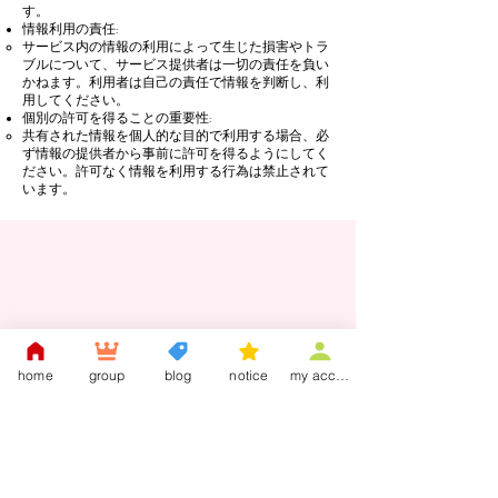
す。
情報利用の責任:
サービス内の情報の利用によって生じた損害やトラ
ブルについて、サービス提供者は一切の責任を負い
かねます。利用者は自己の責任で情報を判断し、利
用してください。
個別の許可を得ることの重要性:
共有された情報を個人的な目的で利用する場合、必
ず情報の提供者から事前に許可を得るようにしてく
ださい。許可なく情報を利用する行為は禁止されて
います。
​行動規範
home
group
blog
notice
my account
相互尊重:
全てのメンバーは、お互いを尊重し、礼儀正
しく接することが求められます。差別的、攻
撃的、または不適切な発言や行為は厳禁で