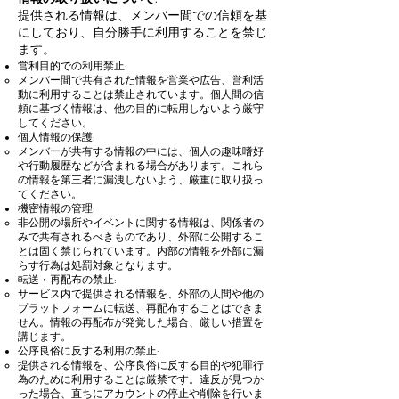
提供される情報は、メンバー間での信頼を基
にしており、自分勝手に利用することを禁じ
ます。
営利目的での利用禁止:
メンバー間で共有された情報を営業や広告、営利活
動に利用することは禁止されています。個人間の信
頼に基づく情報は、他の目的に転用しないよう厳守
してください。
個人情報の保護:
メンバーが共有する情報の中には、個人の趣味嗜好
や行動履歴などが含まれる場合があります。これら
の情報を第三者に漏洩しないよう、厳重に取り扱っ
てください。
機密情報の管理:
非公開の場所やイベントに関する情報は、関係者の
みで共有されるべきものであり、外部に公開するこ
とは固く禁じられています。内部の情報を外部に漏
らす行為は処罰対象となります。
転送・再配布の禁止:
サービス内で提供される情報を、外部の人間や他の
プラットフォームに転送、再配布することはできま
せん。情報の再配布が発覚した場合、厳しい措置を
講じます。
公序良俗に反する利用の禁止:
提供される情報を、公序良俗に反する目的や犯罪行
為のために利用することは厳禁です。違反が見つか
った場合、直ちにアカウントの停止や削除を行いま