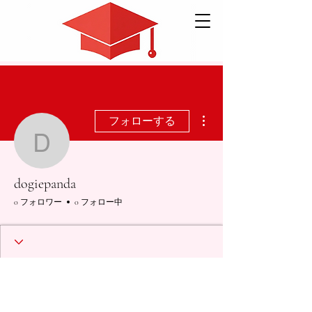
その他
フォローする
dogiepanda
dogiepanda
0 フォロワー
0 フォロー中