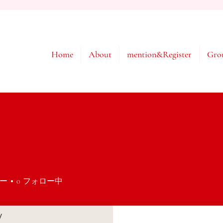
Home
About
mention&Register
Gro
i
ー
0
フォロー中
y