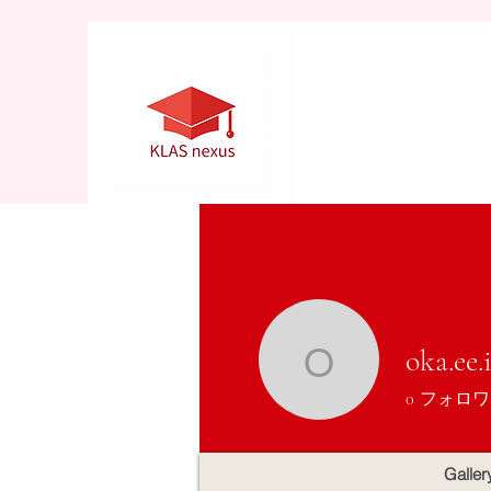
oka.ee.
oka.ee.i
0
フォロワ
Galler