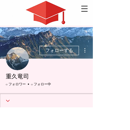
その他
フォローする
重久竜司
0 フォロワー
0 フォロー中