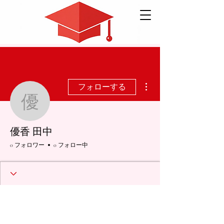
その他
フォローする
優香 田中
優香 田中
0 フォロワー
0 フォロー中