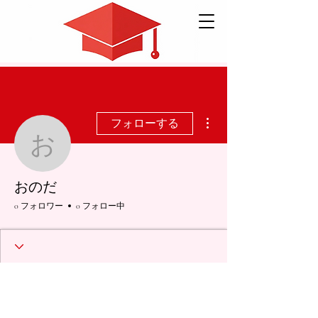
その他
フォローする
おのだ
おのだ
0 フォロワー
0 フォロー中